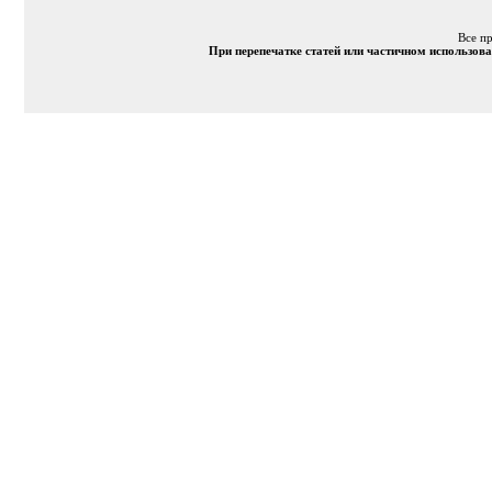
Все п
При перепечатке статей или частичном использов