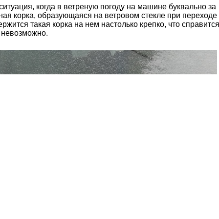
итуация, когда в ветреную погоду на машине буквально за
ая корка, образующаяся на ветровом стекле при переходе
ержится такая корка на нем настолько крепко, что справитс
о невозможно.