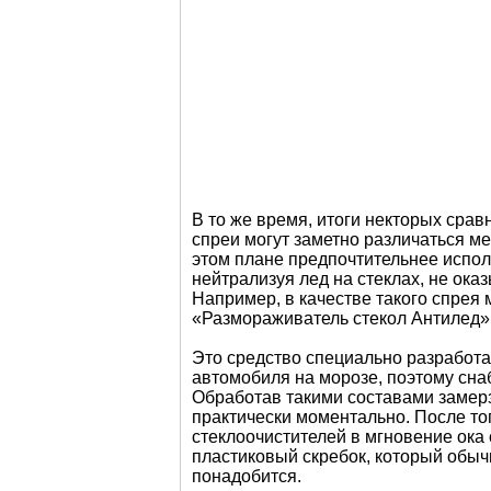
В то же время, итоги некторых срав
спреи могут заметно различаться м
этом плане предпочтительнее испол
нейтрализуя лед на стеклах, не ока
Например, в качестве такого спрея
«Размораживатель стекол Антилед» 
Это средство специально разработа
автомобиля на морозе, поэтому сн
Обработав такими составами замерз
практически моментально. После тог
стеклоочистителей в мгновение ока с
пластиковый скребок, который обычн
понадобится.