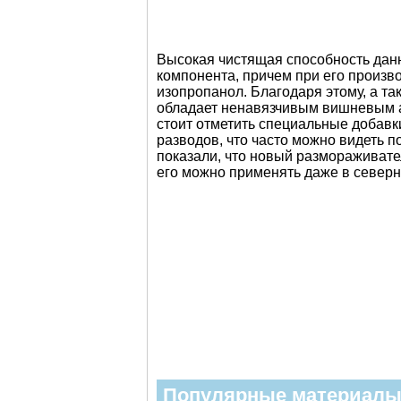
Высокая чистящая способность данно
компонента, причем при его произв
изопропанол. Благодаря этому, а т
обладает ненавязчивым вишневым а
стоит отметить специальные добав
разводов, что часто можно видеть 
показали, что новый размораживате
его можно применять даже в северн
Популярные материал